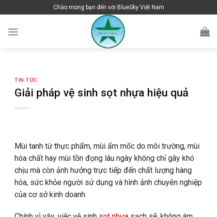
Skip
Chào mừng bạn đến với BlueSky Việt Nam
to
content
TIN TỨC
Giải pháp vệ sinh sọt nhựa hiệu quả
Mùi tanh từ thực phẩm, mùi ẩm mốc do môi trường, mùi
hóa chất hay mùi tồn đọng lâu ngày không chỉ gây khó
chịu mà còn ảnh hưởng trực tiếp đến chất lượng hàng
hóa, sức khỏe người sử dụng và hình ảnh chuyên nghiệp
của cơ sở kinh doanh.
Chính vì vậy, việc vệ sinh
sọt nhựa
sạch sẽ, không ám