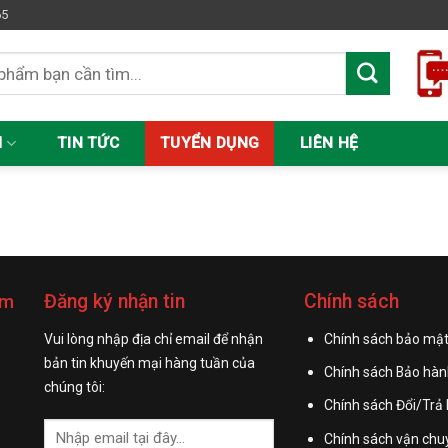
65
M
TIN TỨC
TUYỂN DỤNG
LIÊN HỆ
Đăng ký nhận tin
Chính sách
am
H
Vui lòng nhập địa chỉ email để nhận
Chính sách bảo mật
bản tin khuyến mại hàng tuần của
Chính sách Bảo hàn
chúng tôi:
Chính sách Đổi/Trả
Chính sách vận chu