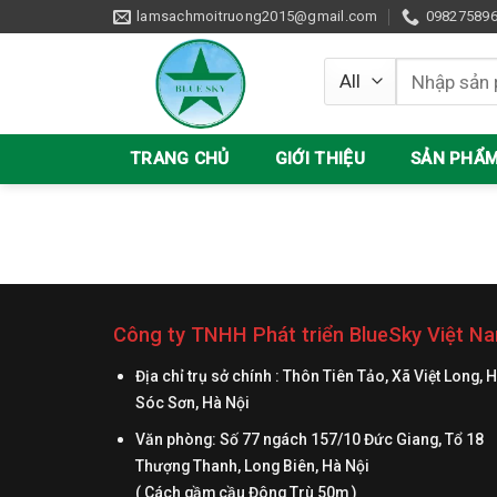
Skip
lamsachmoitruong2015@gmail.com
09827589
to
content
Tìm
kiếm:
TRANG CHỦ
GIỚI THIỆU
SẢN PHẨ
Công ty TNHH Phát triển BlueSky Việt N
Địa chỉ trụ sở chính : Thôn Tiên Tảo, Xã Việt Long, 
Sóc Sơn, Hà Nội
Văn phòng: Số 77 ngách 157/10 Đức Giang, Tổ 18
Thượng Thanh, Long Biên, Hà Nội
( Cách gầm cầu Đông Trù 50m )