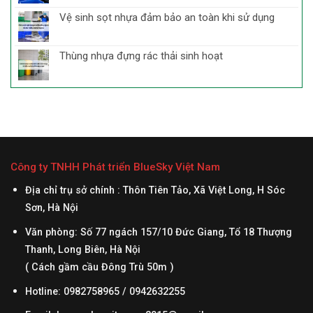
Vệ sinh sọt nhựa đảm bảo an toàn khi sử dụng
Thùng nhựa đựng rác thải sinh hoạt
Công ty TNHH Phát triển BlueSky Việt Nam
Địa chỉ trụ sở chính : Thôn Tiên Tảo, Xã Việt Long, H Sóc
Sơn, Hà Nội
Văn phòng: Số 77 ngách 157/10 Đức Giang, Tổ 18 Thượng
Thanh, Long Biên, Hà Nội
( Cách gầm cầu Đông Trù 50m )
Hotline: 0982758965 / 0942632255