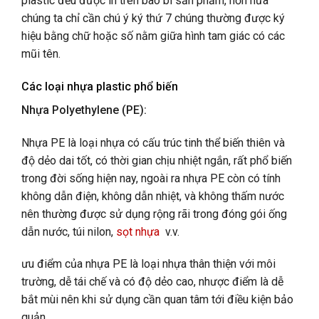
plastic đều được in trên bao bì sản phẩm, hơn nữa
chúng ta chỉ cần chú ý ký thứ
7
chúng thường được ký
hiệu bằng chữ hoặc số nằm giữa hình tam giác có các
mũi tên.
Các loại nhựa plastic phổ biến
Nhựa Polyethylene (PE):
Nhựa PE là loại nhựa có cấu trúc tinh thể biến thiên và
độ dẻo dai tốt, có thời gian chịu nhiệt ngắn, rất phổ biến
trong đời sống hiện nay, ngoài ra nhựa PE còn có tính
không dẫn điện, không dẫn nhiệt, và không thấm nước
nên thường được sử dụng rộng rãi trong đóng gói ống
dẫn nước, túi nilon,
sọt nhựa
v.v.
ưu điểm của nhựa PE là loại nhựa thân thiện với môi
trường, dễ tái chế và có độ dẻo cao, nhược điểm là dễ
bắt mùi nên khi sử dụng cần quan tâm tới điều kiện bảo
quản.