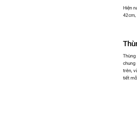
Hiện n
42cm, 
Thùn
Thùng 
chung 
trên, 
tiết m