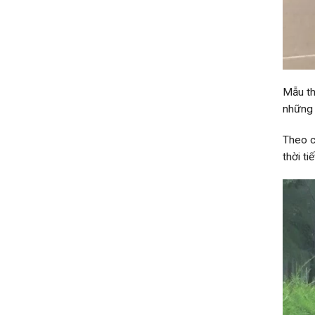
Mẫu th
những 
Theo c
thời ti