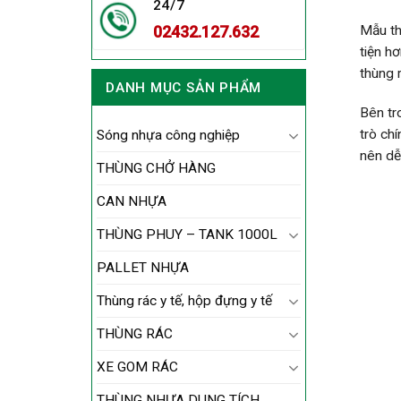
24/7
Mẫu th
02432.127.632
tiện h
thùng 
DANH MỤC SẢN PHẨM
Bên tr
trò chí
Sóng nhựa công nghiệp
nên dễ
THÙNG CHỞ HÀNG
CAN NHỰA
THÙNG PHUY – TANK 1000L
PALLET NHỰA
Thùng rác y tế, hộp đựng y tế
THÙNG RÁC
XE GOM RÁC
THÙNG NHỰA DUNG TÍCH