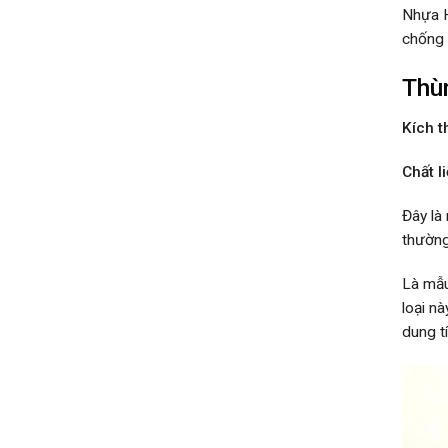
Nhựa H
chống 
Thù
Kích 
Chất li
Đây là
thường
Là mẫu
loại n
dung t