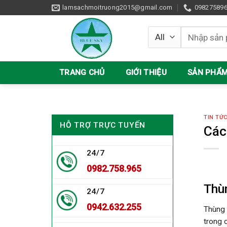
Skip
lamsachmoitruong2015@gmail.com
09827589
to
content
Tìm
kiếm:
TRANG CHỦ
GIỚI THIỆU
SẢN PHẨ
TIN TỨ
HỖ TRỢ TRỰC TUYẾN
Các
24/7
0982.758.965
Thù
24/7
0942.632.255
Thùng 
trong 