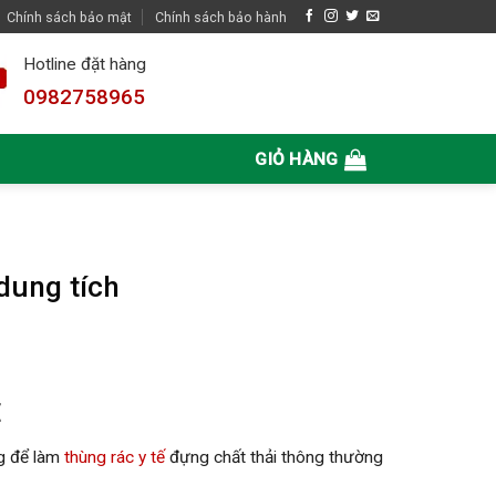
Chính sách bảo mật
Chính sách bảo hành
Hotline đặt hàng
0982758965
GIỎ HÀNG
dung tích
E
ng để làm
thùng rác y tế
đựng chất thải thông thường