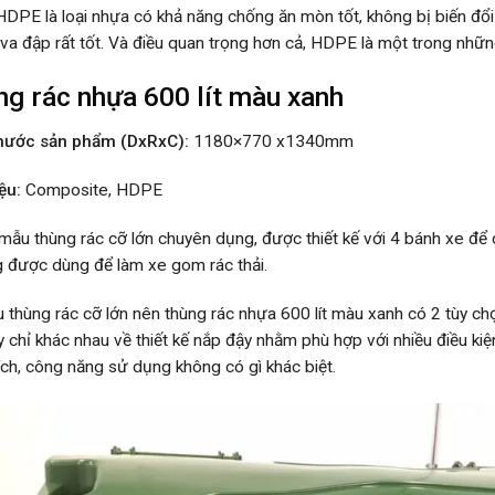
DPE là loại nhựa có khả năng chống ăn mòn tốt, không bị biến đổi d
va đập rất tốt. Và điều quan trọng hơn cả, HDPE là một trong những 
ng rác nhựa 600 lít màu xanh
thước sản phẩm (DxRxC):
1180×770 x1340mm
ệu:
Composite, HDPE
 mẫu thùng rác cỡ lớn chuyên dụng, được thiết kế với 4 bánh xe để
 được dùng để làm xe gom rác thải.
 thùng rác cỡ lớn nên thùng rác nhựa 600 lít màu xanh có 2 tùy chọ
ày chỉ khác nhau về thiết kế nắp đậy nhằm phù hợp với nhiều điều ki
ích, công năng sử dụng không có gì khác biệt.