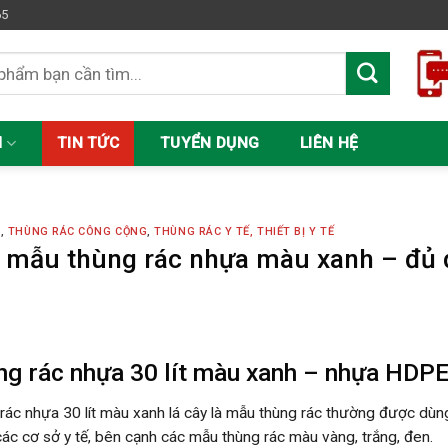
65
M
TIN TỨC
TUYỂN DỤNG
LIÊN HỆ
C
,
THÙNG RÁC CÔNG CỘNG
,
THÙNG RÁC Y TẾ, THIẾT BỊ Y TẾ
 mẫu thùng rác nhựa màu xanh – đủ 
ng rác nhựa 30 lít màu xanh – nhựa HDP
rác nhựa 30 lít màu xanh lá cây là mẫu thùng rác thường được dù
các cơ sở y tế, bên cạnh các mẫu thùng rác màu vàng, trắng, đen.