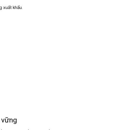
g xuất khẩu.
n vững