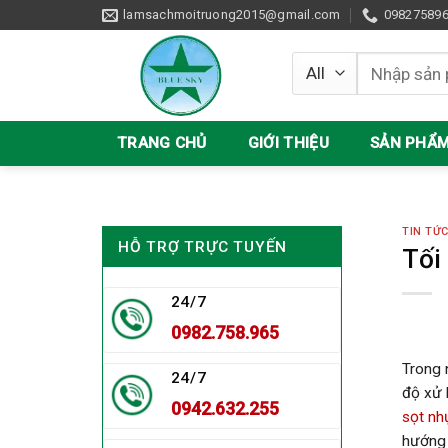
Skip
lamsachmoitruong2015@gmail.com
09827589
to
content
Tìm
kiếm:
TRANG CHỦ
GIỚI THIỆU
SẢN PHẨ
TIN TỨ
HỖ TRỢ TRỰC TUYẾN
Tối
24/7
0982.758.965
Trong 
24/7
độ xử 
0942.632.255
sọt nh
hướng 