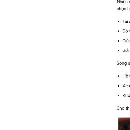
Nhiều 
chọn h
Tái
Có 
Giả
Giả
Song s
Hệ 
Xe 
Kho
Cho thấ