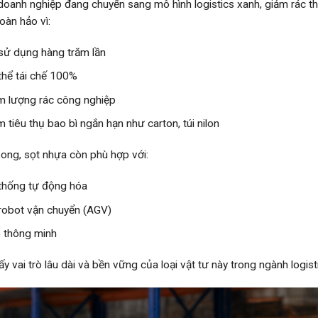
doanh nghiệp đang chuyển sang mô hình logistics xanh, giảm rác thả
oàn hảo vì:
 sử dụng hàng trăm lần
thể tái chế 100%
m lượng rác công nghiệp
m tiêu thụ bao bì ngắn hạn như carton, túi nilon
ong, sọt nhựa còn phù hợp với:
thống tự động hóa
robot vận chuyển (AGV)
 thông minh
y vai trò lâu dài và bền vững của loại vật tư này trong ngành logist