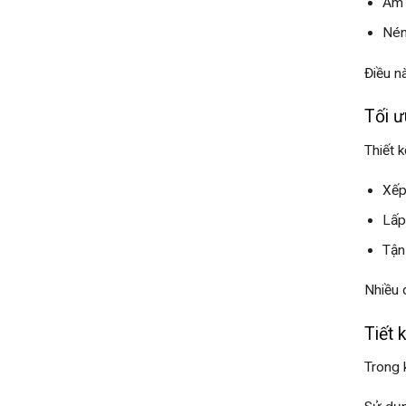
Ẩm 
Nén
Điều n
Tối ư
Thiết 
Xếp
Lấp
Tận
Nhiều 
Tiết 
Trong 