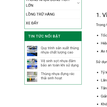
LỚN
1. V
LỒNG TRỮ HÀNG
XE ĐẨY
Trong 
Tốc
TIN TỨC NỔI BẬT
Hiệ
Quy trình sản xuất thùng
An 
nhựa chất lượng cao
Vệ sinh sọt nhựa đảm
Sử dụn
bảo an toàn khi sử dụng
Tỷ 
Thùng nhựa đựng rác
thải sinh hoạt
Lãn
Tăn
Giả
Khó