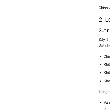
Chính 
2. L
Sọt n
Đây là 
Sọt nh
Chị
Khô
Khô
Khô
Hàng h
Va 