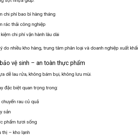
g sọt nhựa giúp:
m chi phí bao bì hàng tháng
m rác thải công nghiệp
 kiệm chi phí vận hành lâu dài
 lý do nhiều kho hàng, trung tâm phân loại và doanh nghiệp xuất khẩ
ảo vệ sinh – an toàn thực phẩm
ựa dễ lau rửa, không bám bụi, không lưu mùi.
ày đặc biệt quan trọng trong:
 chuyển rau củ quả
y sản
c phẩm tươi sống
u thị – kho lạnh