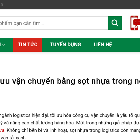
65
M
TIN TỨC
TUYỂN DỤNG
LIÊN HỆ
C
 ưu vận chuyển bằng sọt nhựa trong n
ngành logistics hiện đại, tối ưu hóa công cụ vận chuyển là yếu tố q
lý và nâng cao chất lượng hàng hóa. Một trong những giải pháp đư
ựa
. Không chỉ bền bỉ và linh hoạt, sọt nhựa trong logistics còn mang
vận tải xanh.