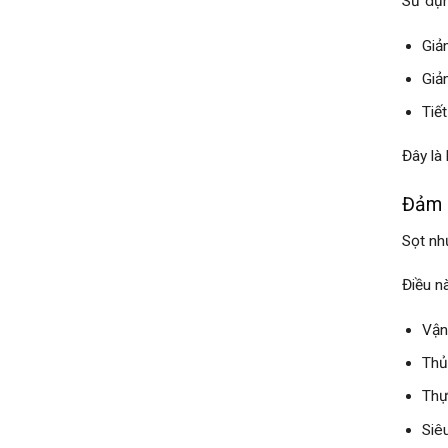
Sử dụn
Giả
Giả
Tiết
Đây là
Đảm b
Sọt nh
Điều n
Vận
Thủ
Thự
Siê