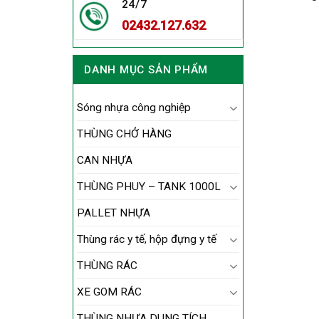
24/7
02432.127.632
DANH MỤC SẢN PHẨM
Sóng nhựa công nghiệp
THÙNG CHỞ HÀNG
CAN NHỰA
THÙNG PHUY – TANK 1000L
PALLET NHỰA
Thùng rác y tế, hộp đựng y tế
THÙNG RÁC
XE GOM RÁC
THÙNG NHỰA DUNG TÍCH