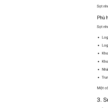
Sọt nh
Phù h
Sọt nh
Log
Log
Kho
Kho
Nhà
Tru
Một cô
3. S