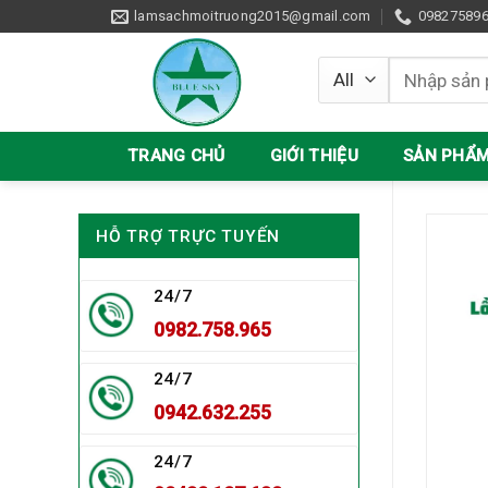
Skip
lamsachmoitruong2015@gmail.com
09827589
to
content
Tìm
kiếm:
TRANG CHỦ
GIỚI THIỆU
SẢN PHẨ
HỖ TRỢ TRỰC TUYẾN
24/7
0982.758.965
24/7
0942.632.255
24/7