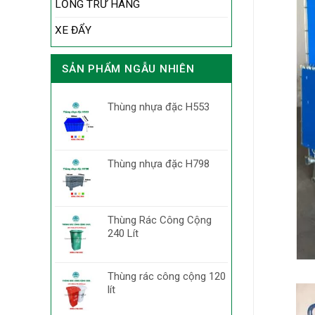
LỒNG TRỮ HÀNG
XE ĐẨY
SẢN PHẨM NGẪU NHIÊN
Thùng nhựa đặc H553
Thùng nhựa đặc H798
Thùng Rác Công Cộng
240 Lít
Thùng rác công cộng 120
lít