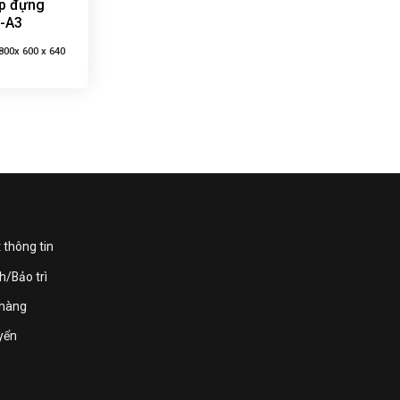
ép đựng
-A3
800x 600 x 640
 thông tin
h/Bảo trì
 hàng
yển