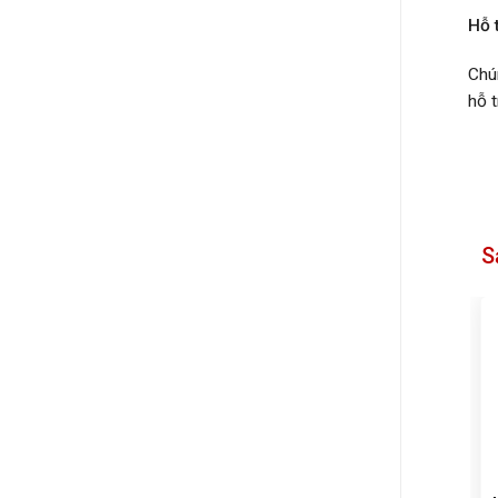
Hỗ t
Chú
hỗ t
S