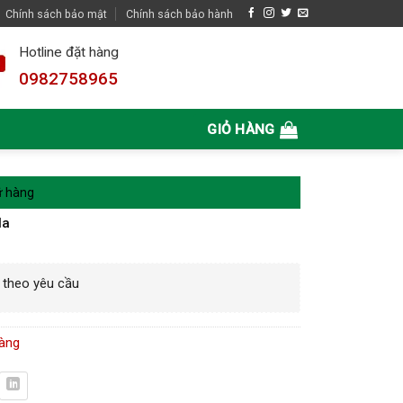
Chính sách bảo mật
Chính sách bảo hành
Hotline đặt hàng
0982758965
GIỎ HÀNG
ữ hàng
la
 theo yêu cầu
hàng