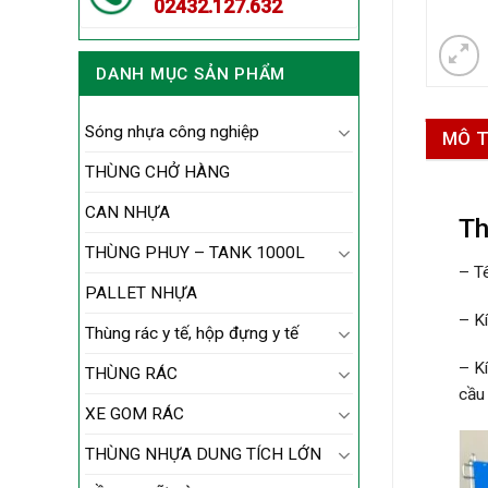
02432.127.632
DANH MỤC SẢN PHẨM
Sóng nhựa công nghiệp
MÔ 
THÙNG CHỞ HÀNG
CAN NHỰA
Th
THÙNG PHUY – TANK 1000L
– T
PALLET NHỰA
– K
Thùng rác y tế, hộp đựng y tế
– K
THÙNG RÁC
cầu
XE GOM RÁC
THÙNG NHỰA DUNG TÍCH LỚN