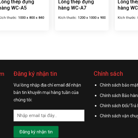
Lồng thép đựng
Lồng thép đựng
Lồng th
hàng WC-A5
hàng WC-A7
hàng WC
Kích thước:
1000 x 800 x 840
Kích thước:
1200 x 1000 x 900
Kích thước:
mm
Nhận gia công theo yêu
mm
Nhận gia công kích
mm
Nhận gia công theo yêu
cầu
thước theo yêu cầu
cầu
Đăng ký nhận tin
Chính sách
am
H
Vui lòng nhập địa chỉ email để nhận
Chính sách bảo mật
bản tin khuyến mại hàng tuần của
Chính sách Bảo hàn
chúng tôi:
Chính sách Đổi/Trả
Chính sách vận chu