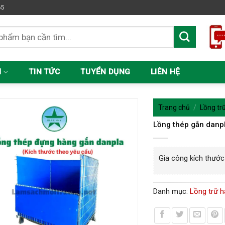
65
M
TIN TỨC
TUYỂN DỤNG
LIÊN HỆ
Trang chủ
/
Lồng tr
Lồng thép gắn danp
Gia công kích thước
Danh mục:
Lồng trữ 