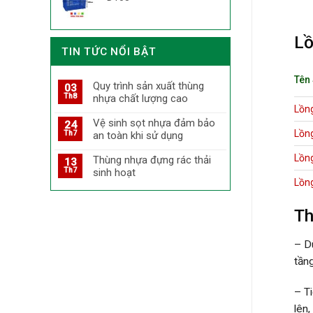
Lồ
TIN TỨC NỔI BẬT
Tên
Quy trình sản xuất thùng
03
Th8
nhựa chất lượng cao
Lồn
Vệ sinh sọt nhựa đảm bảo
24
Lồn
Th7
an toàn khi sử dụng
Lồn
Thùng nhựa đựng rác thải
13
Th7
sinh hoạt
Lồn
Th
– D
tần
– T
lên,