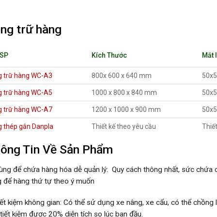
ng trữ hàng
 SP
Kích Thước
Mắt 
g trữ hàng WC-A3
800x 600 x 640 mm
50x
g trữ hàng WC-A5
1000 x 800 x 840 mm
50x
g trữ hàng WC-A7
1200 x 1000 x 900 mm
50x
g thép gắn Danpla
Thiết kế theo yêu cầu
Thiế
ông Tin Về Sản Phẩm
ùng để chứa hàng hóa dễ quản lý: Quy cách thông nhất, sức chứa c
g để hàng thứ tự theo ý muốn
iết kiệm không gian: Có thể sử dụng xe nâng, xe cẩu, có thể chồng l
 tiết kiệm được 20% diện tích so lúc ban đầu.