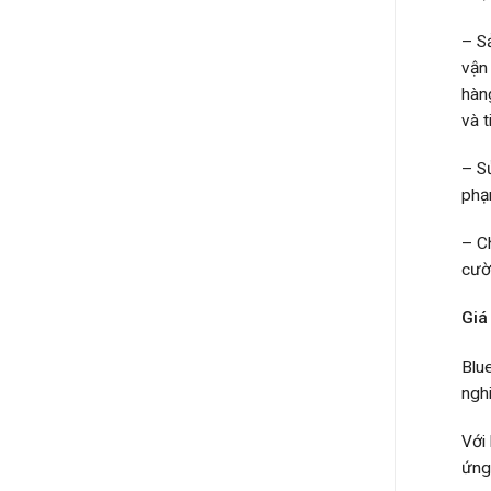
– S
vận
hàn
và t
– S
phạm
– C
cườ
Giá
Blu
ngh
Với
ứng