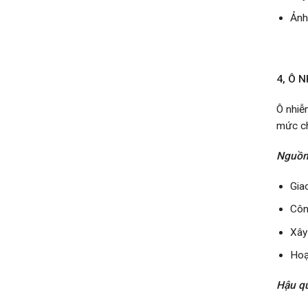
Ảnh
4, Ô 
Ô nhiễ
mức ch
Nguồn
Gia
Côn
Xây
Hoạ
Hậu q