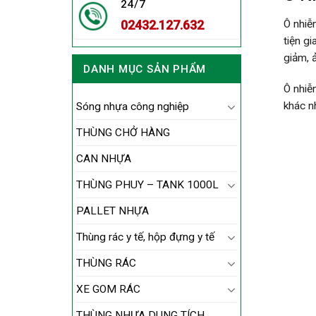
24/7
Ô nhiễ
02432.127.632
tiện g
giảm, 
DANH MỤC SẢN PHẨM
Ô nhiễ
khác n
Sóng nhựa công nghiệp
THÙNG CHỞ HÀNG
CAN NHỰA
THÙNG PHUY – TANK 1000L
PALLET NHỰA
Thùng rác y tế, hộp đựng y tế
THÙNG RÁC
XE GOM RÁC
THÙNG NHỰA DUNG TÍCH