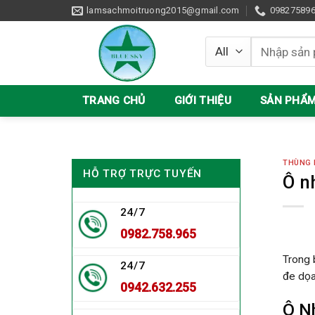
Skip
lamsachmoitruong2015@gmail.com
09827589
to
content
Tìm
kiếm:
TRANG CHỦ
GIỚI THIỆU
SẢN PHẨ
THÙNG 
HỖ TRỢ TRỰC TUYẾN
Ô n
24/7
0982.758.965
Trong 
24/7
đe dọa
0942.632.255
Ô N