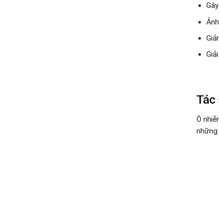
Gây 
Ảnh
Giả
Giả
Tác
Ô nhiễ
những 