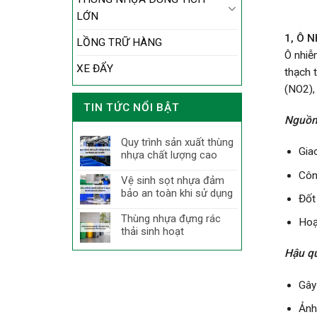
LỚN
1, Ô 
LỒNG TRỮ HÀNG
Ô nhiễ
XE ĐẨY
thạch 
(NO2),
TIN TỨC NỔI BẬT
Nguồn
Quy trình sản xuất thùng
Gia
nhựa chất lượng cao
Côn
Vệ sinh sọt nhựa đảm
bảo an toàn khi sử dụng
Đốt
Thùng nhựa đựng rác
Hoạ
thải sinh hoạt
Hậu q
Gây
Ảnh