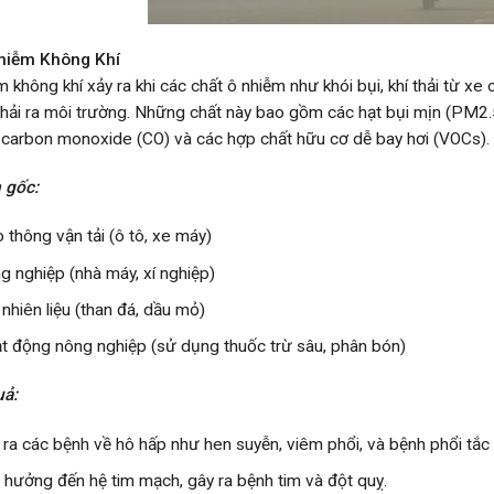
Nhiễm Không Khí
m không khí xảy ra khi các chất ô nhiễm như khói bụi, khí thải từ xe
thải ra môi trường. Những chất này bao gồm các hạt bụi mịn (PM2.5
 carbon monoxide (CO) và các hợp chất hữu cơ dễ bay hơi (VOCs).
 gốc:
o thông vận tải (ô tô, xe máy)
g nghiệp (nhà máy, xí nghiệp)
 nhiên liệu (than đá, dầu mỏ)
t động nông nghiệp (sử dụng thuốc trừ sâu, phân bón)
uả:
 ra các bệnh về hô hấp như hen suyễn, viêm phổi, và bệnh phổi tắc
 hưởng đến hệ tim mạch, gây ra bệnh tim và đột quỵ.