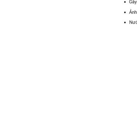
Gây
Ảnh
Nướ