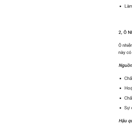
Làm
2, Ô 
Ô nhiễ
này có
Nguồn
Chấ
Hoạ
Chất
Sự 
Hậu q