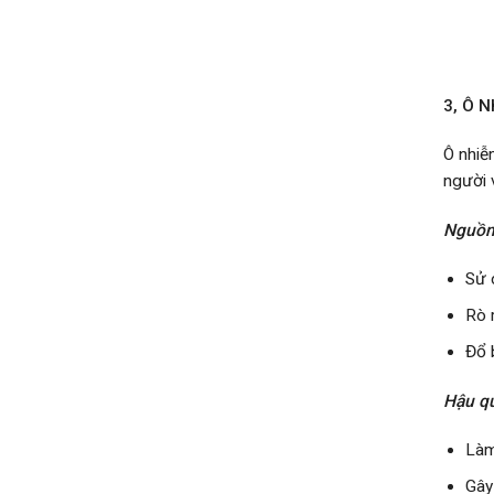
3, Ô N
Ô nhiễ
người 
Nguồn
Sử 
Rò 
Đổ 
Hậu q
Làm
Gây