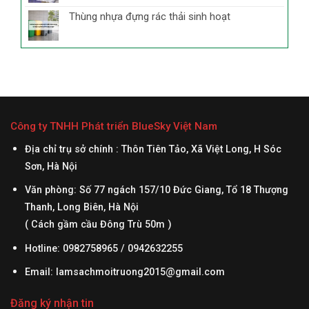
Thùng nhựa đựng rác thải sinh hoạt
Công ty TNHH Phát triển BlueSky Việt Nam
Địa chỉ trụ sở chính : Thôn Tiên Tảo, Xã Việt Long, H Sóc
Sơn, Hà Nội
Văn phòng: Số 77 ngách 157/10 Đức Giang, Tổ 18 Thượng
Thanh, Long Biên, Hà Nội
( Cách gầm cầu Đông Trù 50m )
Hotline: 0982758965 / 0942632255
Email:
lamsachmoitruong2015@gmail.com
Đăng ký nhận tin