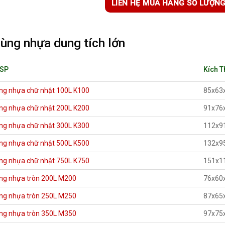
LIÊN HỆ MUA HÀNG SỐ LƯỢN
ùng nhựa dung tích lớn
 SP
Kích 
ng nhựa chữ nhật 100L K100
85x63
ng nhựa chữ nhật 200L K200
91x76
ng nhựa chữ nhật 300L K300
112x9
ng nhựa chữ nhật 500L K500
132x9
ng nhựa chữ nhật 750L K750
151x1
ng nhựa tròn 200L M200
76x60
ng nhựa tròn 250L M250
87x65
ng nhựa tròn 350L M350
97x75