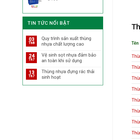
TIN TỨC NỔI BẬT
Th
Quy trình sản xuất thùng
03
Tên
Th8
nhựa chất lượng cao
Vệ sinh sọt nhựa đảm bảo
24
Thù
Th7
an toàn khi sử dụng
Thù
Thùng nhựa đựng rác thải
13
Th7
sinh hoạt
Thù
Thù
Thù
Thù
Thù
Thù