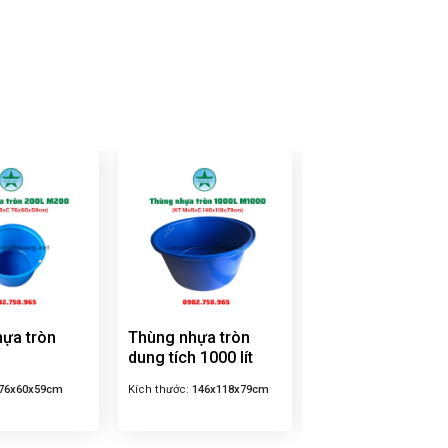
ựa tròn
Thùng nhựa tròn
Thùng nhựa tròn
dung tích 1000 lít
350L
76x60x59cm
Kích thước:
146x118x79cm
Kích thước:
97x75x68c