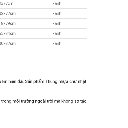
2x77cm
xanh
02x77cm
xanh
18x79cm
xanh
65x84cm
xanh
00x87cm
xanh
p kín hiện đại. Sản phẩm Thùng nhựa chữ nhật
trong môi trường ngoài trời mà không sợ tác