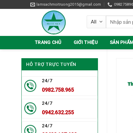
Skip
lamsachmoitruong2015@gmail.com
09827589
to
content
Tìm
kiếm:
TRANG CHỦ
GIỚI THIỆU
SẢN PHẨ
HỖ TRỢ TRỰC TUYẾN
24/7
0982.758.965
24/7
0942.632.255
24/7