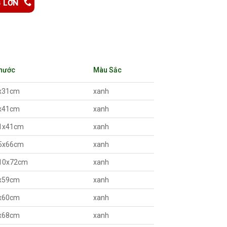
G LỚN
Thước
Màu Sắc
x31cm
xanh
x41cm
xanh
1x41cm
xanh
5x66cm
xanh
10x72cm
xanh
x59cm
xanh
x60cm
xanh
x68cm
xanh