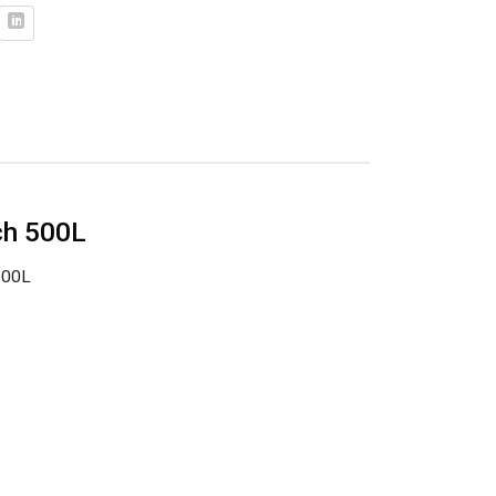
ch 500L
500L