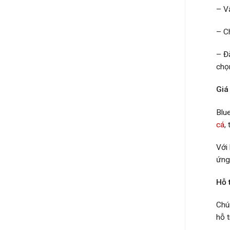
– V
– Ch
– Đặ
chọ
Giá
Blu
cá
,
Với
ứng
Hỗ t
Chú
hỗ t