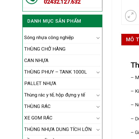
02432.127.632
DANH MỤC SẢN PHẨM
Sóng nhựa công nghiệp
MÔ 
THÙNG CHỞ HÀNG
CAN NHỰA
Th
THÙNG PHUY – TANK 1000L
– M
PALLET NHỰA
– K
Thùng rác y tế, hộp đựng y tế
– N
THÙNG RÁC
XE GOM RÁC
– Du
THÙNG NHỰA DUNG TÍCH LỚN
– G