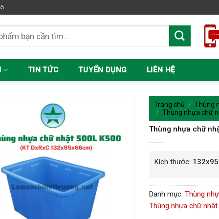
65
M
TIN TỨC
TUYỂN DỤNG
LIÊN HỆ
Trang chủ
/
Thùng n
/
Thùng nhựa chữ n
Thùng nhựa chữ nhậ
Kích thước:
132x9
Danh mục:
Thùng nhự
Thùng nhựa chữ nhật