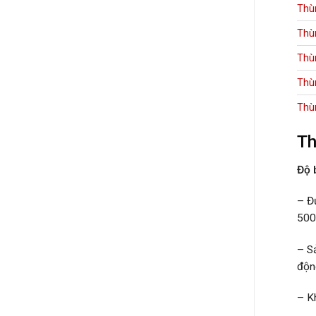
Thù
Thù
Thù
Thù
Thù
Th
Độ 
– Đ
500
– S
độn
– K