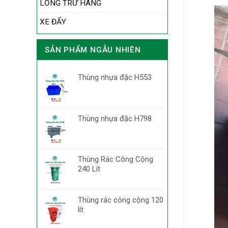
LỒNG TRỮ HÀNG
XE ĐẨY
SẢN PHẨM NGẪU NHIÊN
Thùng nhựa đặc H553
Thùng nhựa đặc H798
Thùng Rác Công Cộng
240 Lít
Thùng rác công cộng 120
lít