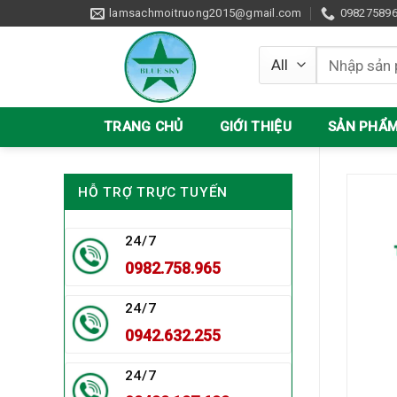
Skip
lamsachmoitruong2015@gmail.com
09827589
to
content
Tìm
kiếm:
TRANG CHỦ
GIỚI THIỆU
SẢN PHẨ
HỖ TRỢ TRỰC TUYẾN
24/7
0982.758.965
24/7
0942.632.255
24/7