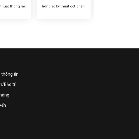
 thuật thùng rác
Thông số kỹ thuật cột chắn
 A35-P – Tên
inox dây căng – Tên thường
của sản phẩm:
gọi của sản phẩm: Cột chắn
ox nắp lật A35-P
inox dây căng, cột chắn inox
 tổng thể:
dây kéo, cột chắn inox 5m,
H)830mm – Màu
cột chắn inox dây kéo 5m,
đen – Chất liệu :
cột inox dây căng – Kích
iỏ đựng rác bên
thước tổng thể: Đường kính
 tin sản phẩm
đế: 350mm, đường kính cột
76mm, chiều cao...
 thông tin
h/Bảo trì
 hàng
yển