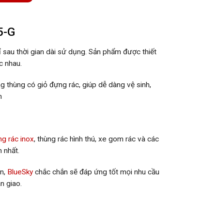
5-G
 sau thời gian dài sử dụng. Sản phẩm được thiết
c nhau.
g thùng có giỏ đựng rác, giúp dễ dàng vệ sinh,
m
ng rác inox
, thùng rác hình thú, xe gom rác và các
 nhất.
ớn,
BlueSky
chắc chắn sẽ đáp ứng tốt mọi nhu cầu
n giao.