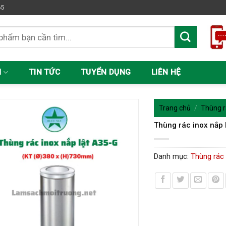
65
M
TIN TỨC
TUYỂN DỤNG
LIÊN HỆ
Trang chủ
/
Thùng r
Thùng rác inox nắp 
Danh mục:
Thùng rác