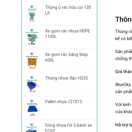
Thùng ủ rác hữu cơ 120
Lít
Thôn
Xe gom rác nhựa HDPE
Thùng r
1100L
kế có ki
Sản phẩm
Xe gom rác bằng thép
chống t
600L
Giá thà
Thùng nhựa đặc H235
BlueSky
sản phẩm
Pallet nhựa 121015
Với kinh
của khác
Hỗ trợ t
Sóng nhựa hở 5 bánh xe
D103