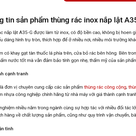
g tin sản phẩm t
hùng rác inox nắp lật A3
ác nắp lật A35-G
được làm từ inox, có độ bền cao, không bị hoen gỉ
ểu dáng hình trụ tròn, thích hợp để ở nhiều nơi, nhiều môi trường khá
 có khay gạt tàn thuốc lá phía trên, cửa bỏ rác bên hông. Bên tron
hấm nước tốt mà vẫn đảm bảo tính gọn nhẹ, thẩm mỹ của sản phẩ
nh cạnh tranh
 là đơn vị chuyên cung cấp các sản phẩm
thùng rác công cộng
,
thù
 nhựa công nghiệp chính hãng từ nhà máy với giá thành cạnh tranh
 nghiệm nhiều năm trong ngành cùng sự hợp tác với nhiều đối tác l
h hàng về chất lượng sản phẩm, cũng như quy trình vận chuyển, bà
ận tình