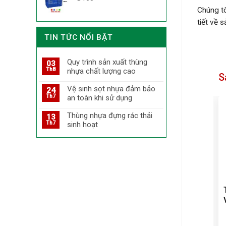
Chúng tô
tiết về 
TIN TỨC NỔI BẬT
Quy trình sản xuất thùng
03
Th8
nhựa chất lượng cao
S
Vệ sinh sọt nhựa đảm bảo
24
Th7
an toàn khi sử dụng
Thùng nhựa đựng rác thải
13
Th7
sinh hoạt
n
Thùng rác inox đạp
Thùng rác gỗ treo
chân 8 lít – Thùng
đôi ngoài trời
rác có nắp đạp chân
8 lít