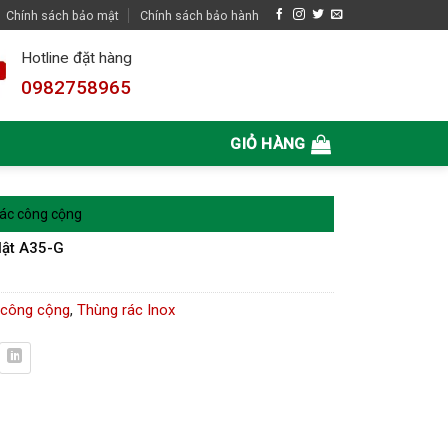
Chính sách bảo mật
Chính sách bảo hành
Hotline đặt hàng
0982758965
GIỎ HÀNG
ác công cộng
lật A35-G
 công cộng
,
Thùng rác Inox