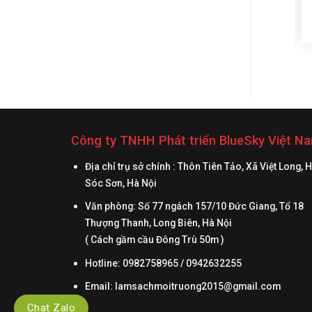
rác
Thông số kỹ thuật thùng rác
Thông số kỹ thuật thùng rác
inox đạp chân 8 lít – Tên
gỗ treo đôi ngoài trời – Tên
thường gọi của sản phẩm:
thường gọi của sản phẩm:
Thùng rác có nắp đạp chân
Thùng rác gỗ treo đôi ngoài
8 lít – Kích thước tổng thể
trời – Kích thước tổng thể:
hư
(DxH): 205x300mm – Màu
(Ø)350 x (H)980mm – Màu
sắc : Như hình – Chất liệu :
sắc : trắng, đen – Chất liệu :
ng
inox – Có giỏ nhựa PP đựng
inox – Có giỏ đựng rác bên
sản
rác bên trong Thông tin...
trong Thông tin sản phẩm...
Công ty TNHH Phát triển BlueSky Việt N
Địa chỉ trụ sở chính : Thôn Tiên Tảo, Xã Việt Long, 
Sóc Sơn, Hà Nội
Văn phòng: Số 77 ngách 157/10 Đức Giang, Tổ 18
Thượng Thanh, Long Biên, Hà Nội
( Cách gầm cầu Đông Trù 50m )
Hotline: 0982758965 / 0942632255
Email:
lamsachmoitruong2015@gmail.com
Chat Zalo