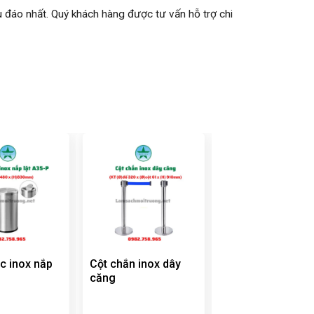
u đáo nhất. Quý khách hàng được tư vấn hỗ trợ chi
c inox nắp
Cột chắn inox dây
Thùng rác cá He
P
căng