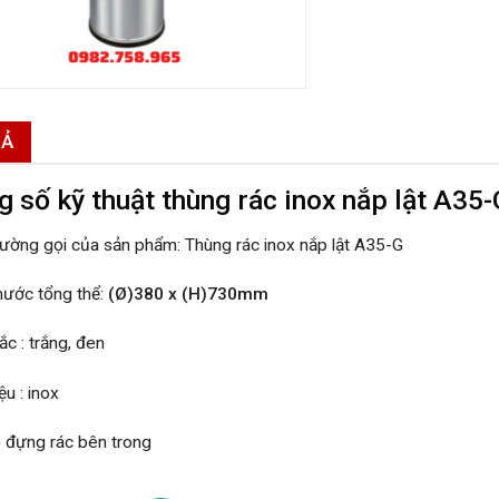
TẢ
 số kỹ thuật t
hùng rác inox nắp lật A35-
hường gọi của sản phẩm:
Thùng rác inox nắp lật A35-G
hước tổng thể:
(Ø)380 x (H)730mm
c : trắng, đen
ệu : inox
ỏ đựng rác bên trong