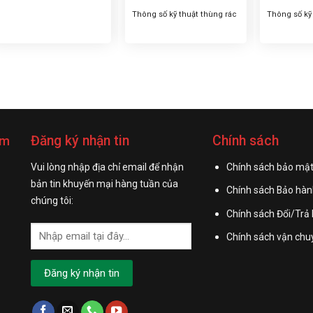
Thông số kỹ thuật thùng rác
Thông số kỹ
gỗ 2 ngăn ngoài trời H870 –
inox nắp lật
Tên thường gọi của sản
thường gọi 
phẩm: Thùng rác gỗ 2 ngăn
Thùng rác in
ngoài trời H870 – Kích thước
– Kích thước
tổng thể: 680x380x870mm –
(Ø)480 x (
Màu sắc: như hình – Chất
sắc : trắng, 
liệu: inox, gỗ công nghiệp –
inox – Có g
Có giỏ đựng rác bên trong
trong Thông
Đăng ký nhận tin
Chính sách
am
Thông tin sản...
thùng rác...
H
Vui lòng nhập địa chỉ email để nhận
Chính sách bảo mật
bản tin khuyến mại hàng tuần của
Chính sách Bảo hàn
chúng tôi:
Chính sách Đổi/Trả
Chính sách vận chu