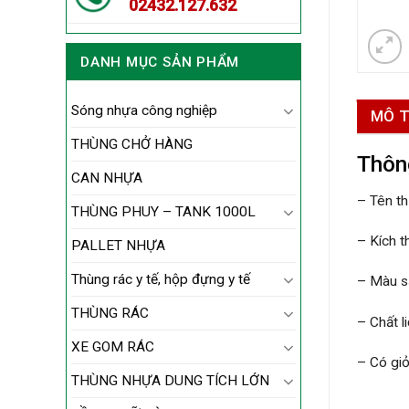
02432.127.632
DANH MỤC SẢN PHẨM
Sóng nhựa công nghiệp
MÔ 
THÙNG CHỞ HÀNG
Thông
CAN NHỰA
– Tên t
THÙNG PHUY – TANK 1000L
– Kích t
PALLET NHỰA
Thùng rác y tế, hộp đựng y tế
– Màu sắ
THÙNG RÁC
– Chất li
XE GOM RÁC
– Có gi
THÙNG NHỰA DUNG TÍCH LỚN