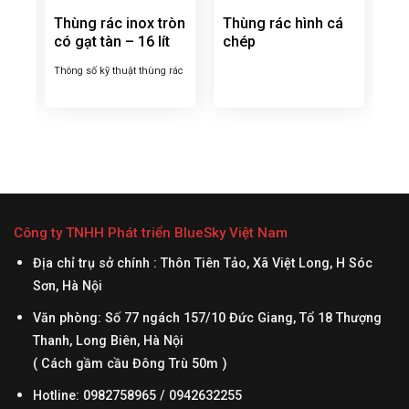
Thùng rác inox tròn
Thùng rác hình cá
túi
có gạt tàn – 16 lít
chép
Thông số kỹ thuật thùng rác
inox tròn – Tên thường gọi
của sản phẩm: Thùng rác
inox tròn – Kích thước tổng
thể (DxH): 250x610mm –
Màu sắc : Như hình – Chất
liệu : inox – Có giỏ đựng rác
bên trong Thông tin sản
phẩm thùng rác inox tròn có
Công ty TNHH Phát triển BlueSky Việt Nam
gạt tàn...
Địa chỉ trụ sở chính : Thôn Tiên Tảo, Xã Việt Long, H Sóc
Sơn, Hà Nội
Văn phòng: Số 77 ngách 157/10 Đức Giang, Tổ 18 Thượng
Thanh, Long Biên, Hà Nội
( Cách gầm cầu Đông Trù 50m )
Hotline: 0982758965 / 0942632255