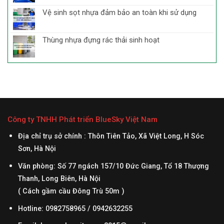
Vệ sinh sọt nhựa đảm bảo an toàn khi sử dụng
Thùng nhựa đựng rác thải sinh hoạt
Công ty TNHH Phát triển BlueSky Việt Nam
Địa chỉ trụ sở chính : Thôn Tiên Tảo, Xã Việt Long, H Sóc
Sơn, Hà Nội
Văn phòng: Số 77 ngách 157/10 Đức Giang, Tổ 18 Thượng
Thanh, Long Biên, Hà Nội
( Cách gầm cầu Đông Trù 50m )
Hotline: 0982758965 / 0942632255