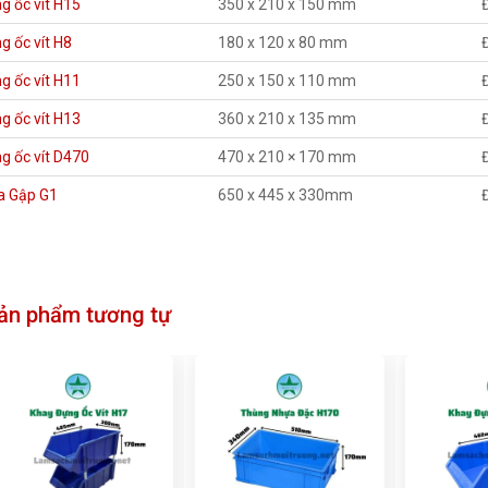
g ốc vít H15
350 x 210 x 150 mm
g ốc vít H8
180 x 120 x 80 mm
g ốc vít H11
250 x 150 x 110 mm
g ốc vít H13
360 x 210 x 135 mm
g ốc vít D470
470 x 210 × 170 mm
a Gập G1
650 x 445 x 330mm
ản phẩm tương tự