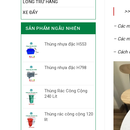
LỒNG TRỮ HÀNG
>>
XE ĐẨY
– Các 
SẢN PHẨM NGẪU NHIÊN
– Các 
Thùng nhựa đặc H553
–
Cách
Thùng nhựa đặc H798
Thùng Rác Công Cộng
240 Lít
Thùng rác công cộng 120
lít