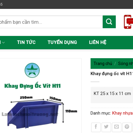
65
M
TIN TỨC
TUYỂN DỤNG
LIÊN HỆ
Trang chủ
/
Sóng nh
Khay đựng ốc vít H1
KT 25 x 15 x 11 cm
Danh mục:
Khay nhựa 