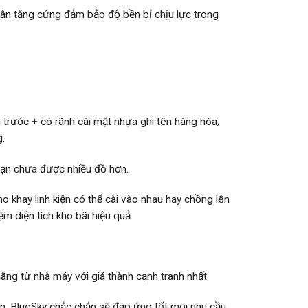
ân tăng cứng đảm bảo độ bền bỉ chịu lực trong
 trước + có rãnh cài mặt nhựa ghi tên hàng hóa;
g.
bạn chưa được nhiều đồ hơn.
 khay linh kiện có thể cài vào nhau hay chồng lên
ệm diện tích kho bãi hiệu quả.
ng từ nhà máy với giá thành cạnh tranh nhất.
ớn, BlueSky chắc chắn sẽ đáp ứng tốt mọi nhu cầu