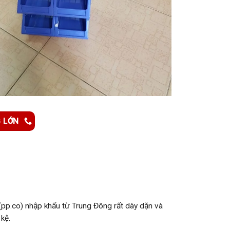
G LỚN
p.co) nhập khẩu từ Trung Đông rất dày dặn và
 kệ.