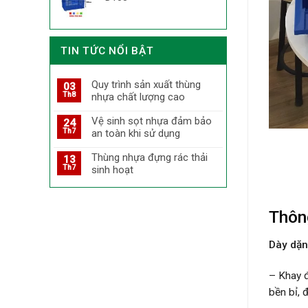
TIN TỨC NỔI BẬT
Quy trình sản xuất thùng
03
Th8
nhựa chất lượng cao
Vệ sinh sọt nhựa đảm bảo
24
Th7
an toàn khi sử dụng
Thùng nhựa đựng rác thải
13
Th7
sinh hoạt
Thôn
Dày dặn
–
Khay 
bền bỉ, 