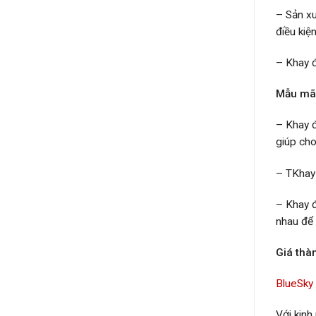
– Sản xu
điều kiệ
– Khay đ
Mẫu mã 
–
Khay 
giúp cho
– T
Khay
–
Khay 
nhau để 
Giá thà
BlueSky
Với kinh