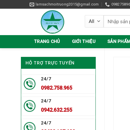
Skip
lamsachmoitruong2015@gmail.com
09827589
to
content
Tìm
kiếm:
TRANG CHỦ
GIỚI THIỆU
SẢN PHẨ
HỖ TRỢ TRỰC TUYẾN
24/7
0982.758.965
24/7
0942.632.255
24/7