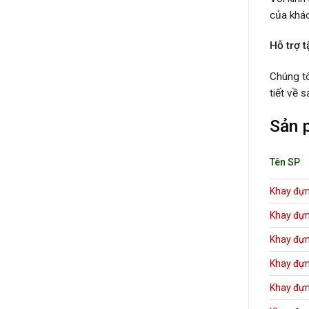
của khác
Hỗ trợ t
Chúng tô
tiết về 
Sản 
Tên SP
Khay đựn
Khay đựn
Khay đựn
Khay đựn
Khay đựn