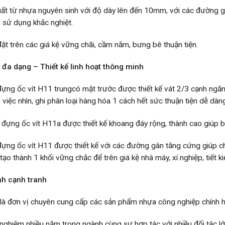
ất từ nhựa nguyên sinh với độ dày lên đến 10mm, với các đường g
n sử dụng khắc nghiệt.
ặt trên các giá kệ vững chãi, cầm nắm, bưng bê thuận tiện.
đa dạng – Thiết kế linh hoạt thông minh
đựng ốc vít H11
trungcó mặt trước được thiết kế vát 2/3 cạnh ngắn
 việc nhìn, ghi phân loại hàng hóa 1 cách hết sức thuận tiện dễ dàn
 đựng ốc vít H11
a được thiết kế khoang đáy rộng, thành cao giúp 
đựng ốc vít H11
được thiết kế với các đường gân tăng cứng giúp cho
tạo thành 1 khối vững chắc để trên giá kệ nhà máy, xí nghiệp, tiết ki
nh cạnh tranh
là đơn vị chuyên cung cấp các sản phẩm nhựa công nghiệp chính hã
 nghiệm nhiều năm trong ngành cùng sự hợp tác với nhiều đối tác l