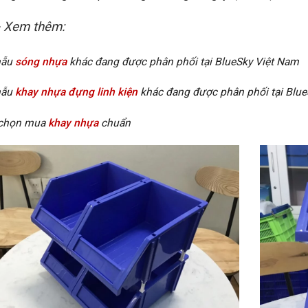
 Xem thêm:
mẫu
sóng nhựa
khác đang được phân phối tại BlueSky Việt Nam
mẫu
khay nhựa đựng linh kiện
khác đang được phân phối tại Blu
 chọn mua
khay nhựa
chuẩn