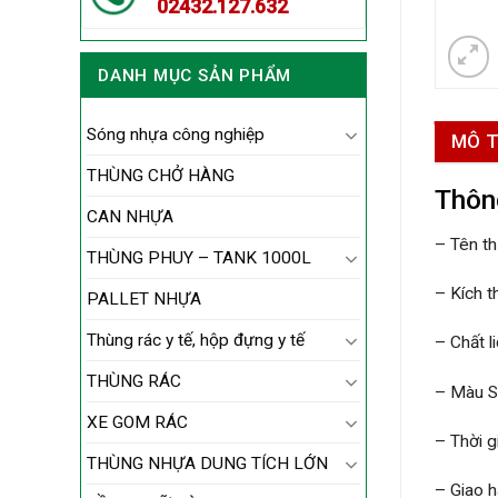
02432.127.632
DANH MỤC SẢN PHẨM
Sóng nhựa công nghiệp
MÔ 
THÙNG CHỞ HÀNG
Thôn
CAN NHỰA
– Tên th
THÙNG PHUY – TANK 1000L
– Kích 
PALLET NHỰA
Thùng rác y tế, hộp đựng y tế
– Chất l
THÙNG RÁC
– Màu S
XE GOM RÁC
– Thời g
THÙNG NHỰA DUNG TÍCH LỚN
– Giao h