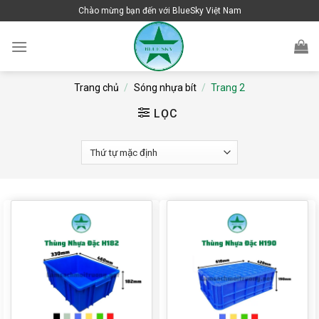
Skip
Chào mừng bạn đến với BlueSky Việt Nam
to
content
Trang chủ
/
Sóng nhựa bít
/
Trang 2
LỌC