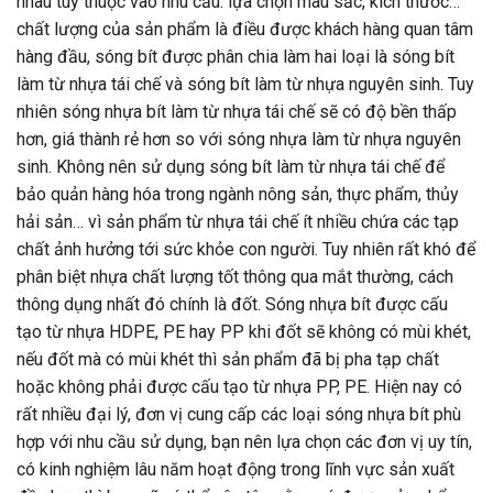
nhau tùy thuộc vào nhu cầu: lựa chọn màu sắc, kích thước…
chất lượng của sản phẩm là điều được khách hàng quan tâm
hàng đầu, sóng bít được phân chia làm hai loại là sóng bít
làm từ nhựa tái chế và sóng bít làm từ nhựa nguyên sinh.
Tuy
nhiên sóng nhựa bít làm từ nhựa tái chế sẽ có độ bền thấp
hơn, giá thành rẻ hơn so với sóng nhựa làm từ nhựa nguyên
sinh. Không nên sử dụng sóng bít làm từ nhựa tái chế để
bảo quản hàng hóa trong ngành nông sản, thực phẩm, thủy
hải sản… vì sản phẩm từ nhựa tái chế ít nhiều chứa các tạp
chất ảnh hưởng tới sức khỏe con người.
Tuy nhiên rất khó để
phân biệt nhựa chất lượng tốt thông qua mắt thường, cách
thông dụng nhất đó chính là đốt. Sóng nhựa bít được cấu
tạo từ nhựa
HDPE, PE hay PP khi đốt sẽ không có mùi khét,
nếu đốt mà có mùi khét thì sản phẩm đã bị pha tạp chất
hoặc không phải được cấu tạo từ nhựa PP, PE.
Hiện nay có
rất nhiều đại lý, đơn vị cung cấp các loại sóng nhựa bít phù
hợp với nhu cầu sử dụng, bạn nên lựa chọn các đơn vị uy tín,
có kinh nghiệm lâu năm hoạt động trong lĩnh vực sản xuất