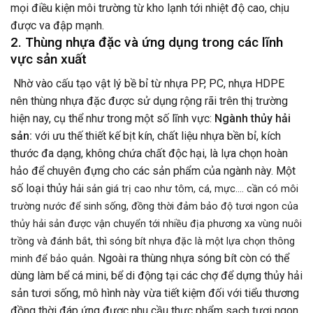
mọi điều kiện môi trường từ kho lạnh tới nhiệt độ cao, chịu
được va đập mạnh.
2. Thùng nhựa đặc và ứng dụng trong các lĩnh
vực sản xuất
Nhờ vào cấu tạo vật lý bề bỉ từ
nhựa PP, PC, nhựa HDPE
nên thùng nhựa đặc được sử dụng rộng rãi trên thị trường
hiện nay, cụ thể như trong một số lĩnh vực:
Ngành thủy hải
sản:
với ưu thế thiết kế bịt kín, chất liệu nhựa bền bỉ, kích
thước đa dạng, không chứa chất độc hại, là lựa chọn hoàn
hảo để chuyên đựng cho các sản phẩm của ngành này. Một
số loại thủy h
ải sản giá trị cao như tôm, cá, mực…. cần có môi
trường nước để sinh sống, đồng thời đảm bảo độ tươi ngon của
thủy hải sản được vận chuyển tới nhiều địa phương xa vùng nuôi
trồng và đánh bắt, thì sóng bít nhựa đặc là một lựa chọn thông
Ngoài ra thùng nhựa sóng bít còn có thể
minh để bảo quản.
dùng làm bể cá mini, bể di động tại các chợ để dựng thủy hải
sản tươi sống, mô hình này vừa tiết kiệm đối với tiểu thương
đồng thời đáp ứng được nhu cầu thực phẩm sạch tươi ngon