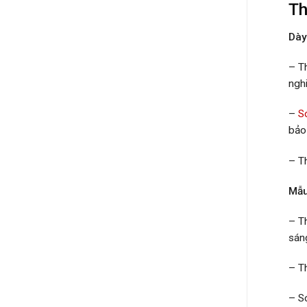
Th
Dày
– T
ngh
–
S
bảo 
– T
Mẫu
– T
sáng
– T
– S