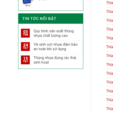
Thù
Thù
TIN TỨC NỔI BẬT
Thù
Thù
Quy trình sản xuất thùng
03
Th8
nhựa chất lượng cao
Thù
Vệ sinh sọt nhựa đảm bảo
24
Thù
Th7
an toàn khi sử dụng
Thù
Thùng nhựa đựng rác thải
13
Th7
sinh hoạt
Thù
Thù
Thù
Thù
Thù
Thù