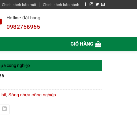
Chính sách bảo mật
Chính sách bảo hành
Hotline đặt hàng
0982758965
GIỎ HÀNG
ựa công nghiệp
36
 bít
,
Sóng nhựa công nghiệp