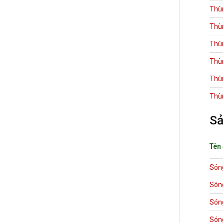
Thù
Thù
Thù
Thù
Thù
Thù
Sả
Tên
Són
Són
Són
Són