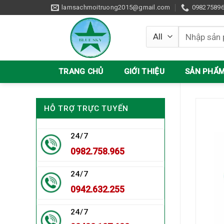
Skip
lamsachmoitruong2015@gmail.com
09827589
to
content
Tìm
kiếm:
TRANG CHỦ
GIỚI THIỆU
SẢN PHẨ
HỖ TRỢ TRỰC TUYẾN
24/7
0982.758.965
24/7
0942.632.255
24/7