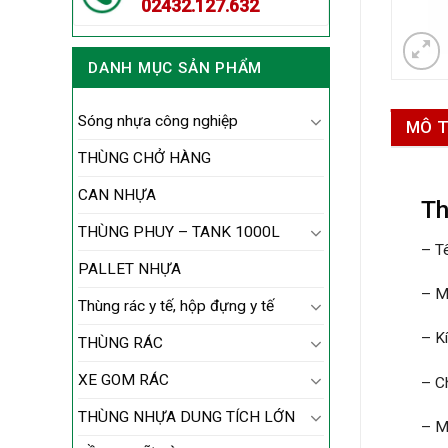
02432.127.632
DANH MỤC SẢN PHẨM
Sóng nhựa công nghiệp
MÔ 
THÙNG CHỞ HÀNG
CAN NHỰA
Th
THÙNG PHUY – TANK 1000L
– T
PALLET NHỰA
– M
Thùng rác y tế, hộp đựng y tế
– K
THÙNG RÁC
XE GOM RÁC
– C
THÙNG NHỰA DUNG TÍCH LỚN
– M