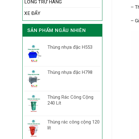
LỒNG TRỮ HÀNG
– T
XE ĐẨY
– G
SẢN PHẨM NGẪU NHIÊN
Thùng nhựa đặc H553
Thùng nhựa đặc H798
Thùng Rác Công Cộng
240 Lít
Thùng rác công cộng 120
lít