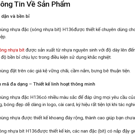
ông Tin Về Sản Phẩm
 dặn và bền bỉ
hùng nhựa đặc (sóng nhựa bít) H136được thiết kế chuyên dùng ch
iệp.
óng nhựa bít
được sản xuất từ nhựa nguyên sinh với độ dày lên đ
độ bền bỉ chịu lực trong điều kiện sử dụng khắc nghiệt.
hùng đặt trên các giá kệ vững chãi, cầm nắm, bưng bê thuận tiện.
 mã đa dạng – Thiết kế linh hoạt thông minh
hùng nhựa đặc H136có nhiều màu sắc để đáp ứng mọi yêu cầu của 
, bóng đẹp dễ dàng in logo, cài card, ký hiệu rất tiện lợi khi tác nghi
hùng nhựa được thiết kế khoang đáy rộng, thành cao giúp bạn chưa
óng nhựa bít H136được thiết kế kín, các nan đặc (bít) có nắp đậy 