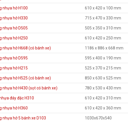
g nhựa hở H100
610 x 420 x 100 mm
g nhựa hở H330
715 x 470 x 330 mm
g nhựa hở D505
505 x 350 x 310 mm
g nhựa hở H250
610 x 420 x 250 mm
g nhựa hở H668 (có bánh xe)
1186 x 886 x 668 mm
g nhựa hở D595
595 x 400 x 190 mm
g nhựa hở H215
525 x 370 x 215 mm
g nhựa hở H525 (có bánh xe)
850 x 630 x 525 mm
 nhựa hở H430 (sọt có bánh xe)
780 x 530 x 430 mm
 nhựa đáy đặc H310
610 x 420 x 310 mm
g nhựa hở H360
610 x 420 x 360 mm
g nhựa hở 5 bánh xe D103
1030x670x540