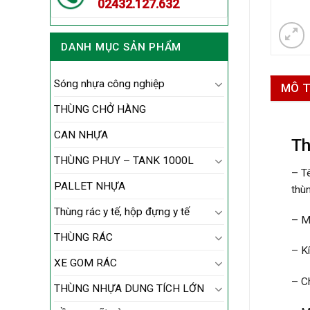
02432.127.632
DANH MỤC SẢN PHẨM
Sóng nhựa công nghiệp
MÔ 
THÙNG CHỞ HÀNG
CAN NHỰA
Th
THÙNG PHUY – TANK 1000L
– T
PALLET NHỰA
thù
Thùng rác y tế, hộp đựng y tế
– M
THÙNG RÁC
– K
XE GOM RÁC
– C
THÙNG NHỰA DUNG TÍCH LỚN