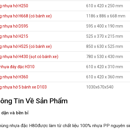
g nhựa hở H250
610 x 420 x 250 mm
g nhựa hở H668 (có bánh xe)
1186 x 886 x 668 mm
g nhựa hở D595
595 x 400 x 190 mm
g nhựa hở H215
525 x 370 x 215 mm
g nhựa hở H525 (có bánh xe)
850 x 630 x 525 mm
 nhựa hở H430 (sọt có bánh xe)
780 x 530 x 430 mm
 nhựa đáy đặc H310
610 x 420 x 310 mm
g nhựa hở H360
610 x 420 x 360 mm
g nhựa hở 5 bánh xe D103
1030x670x540
ông Tin Về Sản Phẩm
 dặn và bền bỉ
hùng nhựa đặc H80được làm từ chất liệu 100% nhựa PP nguyên s