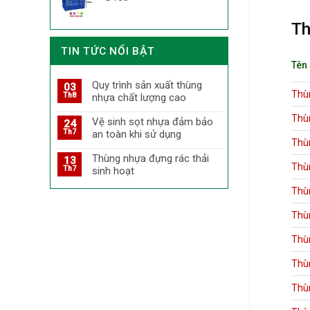
Th
TIN TỨC NỔI BẬT
Tên
Quy trình sản xuất thùng
03
Thù
Th8
nhựa chất lượng cao
Thù
Vệ sinh sọt nhựa đảm bảo
24
Th7
an toàn khi sử dụng
Thù
Thùng nhựa đựng rác thải
13
Thù
Th7
sinh hoạt
Thù
Thù
Thù
Thù
Thù