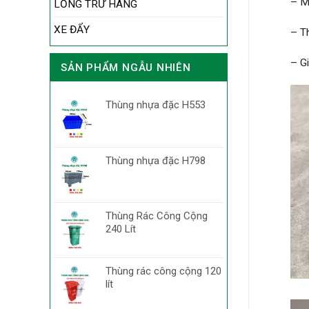
– M
LỒNG TRỮ HÀNG
XE ĐẨY
– T
– G
SẢN PHẨM NGẪU NHIÊN
Thùng nhựa đặc H553
Thùng nhựa đặc H798
Thùng Rác Công Cộng
240 Lít
Thùng rác công cộng 120
lít