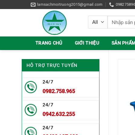
Skip
lamsachmoitruong2015@gmail.com
09827589
to
content
Tìm
kiếm:
TRANG CHỦ
GIỚI THIỆU
SẢN PHẨ
HỖ TRỢ TRỰC TUYẾN
24/7
0982.758.965
24/7
0942.632.255
24/7