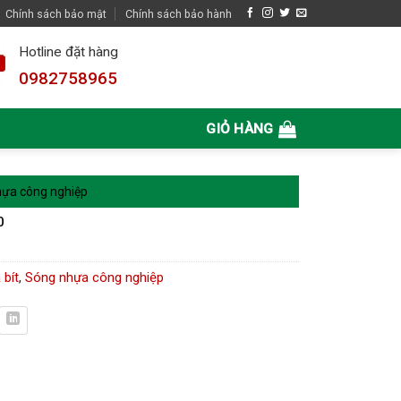
Chính sách bảo mật
Chính sách bảo hành
Hotline đặt hàng
0982758965
GIỎ HÀNG
ựa công nghiệp
0
 bít
,
Sóng nhựa công nghiệp