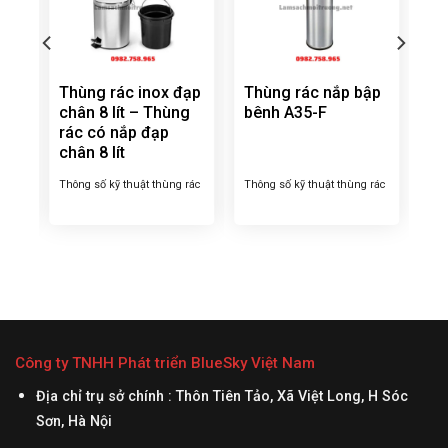
y
Thùng rác inox đạp
Thùng rác nắp bập
chân 8 lít – Thùng
bênh A35-F
rác có nắp đạp
chân 8 lít
hắn
Thông số kỹ thuật thùng rác
Thông số kỹ thuật thùng rác
ờng
inox đạp chân 8 lít – Tên
nắp bập bênh – Tên thường
chắn
thường gọi của sản phẩm:
gọi của sản phẩm: Thùng
inox
Thùng rác có nắp đạp chân
rác nắp bập bênh – Kích
m,
8 lít – Kích thước tổng thể
thước tổng thể: (Ø)300 x
,
(DxH): 205x300mm – Màu
(H)610mm – Màu sắc: như
sắc : Như hình – Chất liệu :
hình – Chất liệu : inox – Có
ính
inox – Có giỏ nhựa PP đựng
giỏ đựng rác bên trong
cột
rác bên trong Thông tin...
Thông tin sản phẩm thùng
Công ty TNHH Phát triển BlueSky Việt Nam
rác nắp bập bênh...
Địa chỉ trụ sở chính : Thôn Tiên Tảo, Xã Việt Long, H Sóc
Sơn, Hà Nội