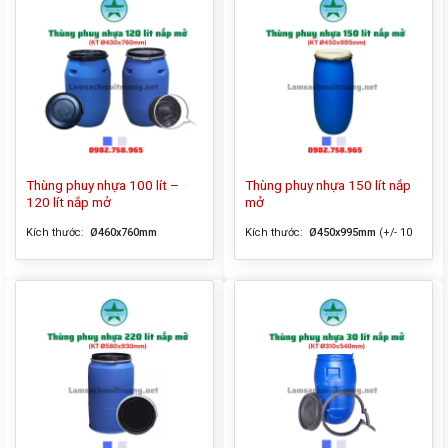
sắc: xanh lá, đen, trắng, cam,… –
Chất liệu: nhựa HDPE Thông tin
sản phẩm Thùng phân loại rác 2
ngăn 40 lít được làm từ nhựa
HDPE,...
Thùng phuy nhựa 100 lít –
Thùng phuy nhựa 150 lít nắp
120 lít nắp mở
mở
Kích thước:
Ø460x760mm
Kích thước:
Ø450x995mm
(+/- 10
mm)