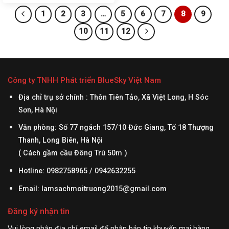
1
2
3
…
5
6
7
8
9
10
11
12
Công ty TNHH Phát triển BlueSky Việt Nam
Địa chỉ trụ sở chính : Thôn Tiên Tảo, Xã Việt Long, H Sóc
Sơn, Hà Nội
Văn phòng: Số 77 ngách 157/10 Đức Giang, Tổ 18 Thượng
Thanh, Long Biên, Hà Nội
( Cách gầm cầu Đông Trù 50m )
Hotline: 0982758965 / 0942632255
Email:
lamsachmoitruong2015@gmail.com
Đăng ký nhận tin
Vui lòng nhập địa chỉ email để nhận bản tin khuyến mại hàng