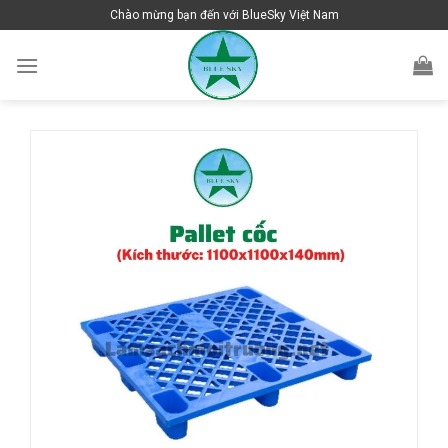
Skip
Chào mừng bạn đến với BlueSky Việt Nam
to
content