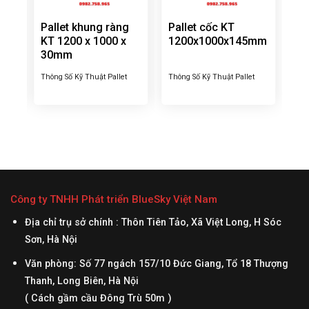
Pallet khung ràng
Pallet cốc KT
KT 1200 x 1000 x
1200x1000x145mm
30mm
Thông Số Kỹ Thuật Pallet
Thông Số Kỹ Thuật Pallet
20mm
khung ràng KT
cốc KT 1200x1000x145mm
0mm
1200x1000x30mm – KT:
– KT: 1200x1000x145mm –
% –
1200 x 1000 x 30mm –
Kiểu: Mặt trên ô lưới, mặt
 Tải
Trọng lượng: 4.2kg ± 5% –
dưới 9 chân cốc – Tải trọng
hất
Màu sắc: xanh dương –
tĩnh: 1300kg – Tải trọng
Nhận làm pallet màu sắc
động: 600kg – Chất liệu:
Đen
phức tạp: theo yêu cầu của
100% nhựa nguyên sinh
sắc
khách hàng với đơn hàng tối
HDPE – Màu sắc: xanh
Công ty TNHH Phát triển BlueSky Việt Nam
thiểu từ 200 PCE. – Công
dương, xanh lá, …. – Nhận
dụng: Là loại pallet...
làm pallet màu sắc phức...
Địa chỉ trụ sở chính : Thôn Tiên Tảo, Xã Việt Long, H Sóc
Sơn, Hà Nội
Văn phòng: Số 77 ngách 157/10 Đức Giang, Tổ 18 Thượng
Thanh, Long Biên, Hà Nội
( Cách gầm cầu Đông Trù 50m )