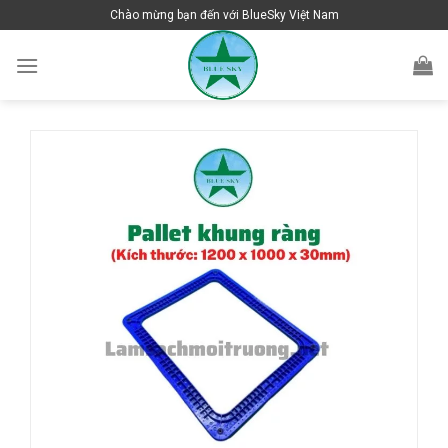
Skip
Chào mừng bạn đến với BlueSky Việt Nam
to
content