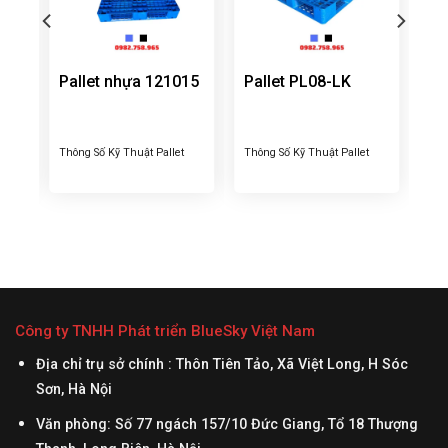
Pallet nhựa 121015
Pallet PL08-LK
Thông Số Kỹ Thuật Pallet
Thông Số Kỹ Thuật Pallet
let
nhựa 121015 – KT:
Nhựa Liền Khối PL08-Lk –
ch
1200x1000x150 mm – Tải
KT: Pallet nhựa liền khối
 –
trọng tĩnh: 4000 kg; – Tải
PL08-LK có kích thước
 –
trọng động: 2000 kg; – Nút
1200x1000x150mm – Trọng
 Tải
chống trượt: 28 cái – Chất
lượng: 11.5kg ±5% – Tải
iểu:
liệu: 100% nhựa nguyên
trọng tĩnh: 2500 kg; – Tải
 6
sinh HDPE – Màu sắc: xanh
trọng động: 1200 kg; – 4
0%
dương, xanh lá, …. – Nhận
đường nâng, 1 mặt – Nút
Công ty TNHH Phát triển BlueSky Việt Nam
 –
làm pallet màu sắc phức
chống trượt: 20 cái – Chất
tạp: theo yêu...
liệu: 100% nhựa nguyên...
Địa chỉ trụ sở chính : Thôn Tiên Tảo, Xã Việt Long, H Sóc
Sơn, Hà Nội
Văn phòng: Số 77 ngách 157/10 Đức Giang, Tổ 18 Thượng