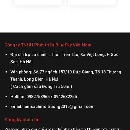
:
– Tên thường gọi: Pallet cốc,
– KT: 1300 x 1000 x 120mm
pallet nhựa nhỏ – KT:
– Trọng lượng: 11kg ± 5% –
% –
1100x1100x140mm – Kiểu:
Tải trọng tĩnh: 3000 kg – Tải
 Tải
Mặt trên ô lưới, mặt dưới 9
trọng động: 1,500 kg – Chất
ểu:
chân cốc – Tải trọng tĩnh:
liệu: 100% nhựa nguyên
c:
1200kg – Tải trọng động:
sinh HDPE – Màu sắc: Đen
n
500kg – Chất liệu: Sản xuất
– Nhận làm pallet màu sắc
Công ty TNHH Phát triển BlueSky Việt Nam
c
từ nhựa HD/PP chất lượng
phức tạp: theo yêu...
cao, chống ăn mòn,...
Địa chỉ trụ sở chính : Thôn Tiên Tảo, Xã Việt Long, H Sóc
Sơn, Hà Nội
Văn phòng: Số 77 ngách 157/10 Đức Giang, Tổ 18 Thượng
Thanh, Long Biên, Hà Nội
( Cách gầm cầu Đông Trù 50m )
Hotline: 0982758965 / 0942632255
Email:
lamsachmoitruong2015@gmail.com
Đăng ký nhận tin
Vui lòng nhập địa chỉ email để nhận bản tin khuyến mại hàng