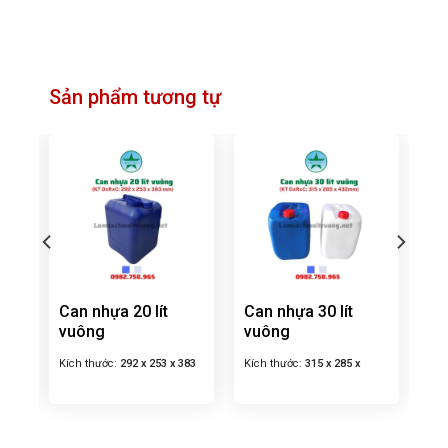
Sản phẩm tương tự
Can nhựa 20 lít
Can nhựa 30 lít
vuông
vuông
325
Kích thước:
292 x 253 x 383
Kích thước:
315 x 285 x
mm
432mm