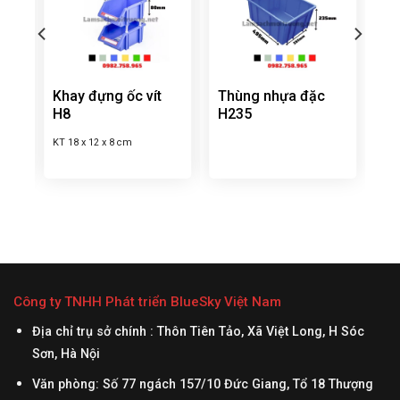
Khay đựng ốc vít
Thùng nhựa đặc
H8
H235
KT 18 x 12 x 8 cm
Công ty TNHH Phát triển BlueSky Việt Nam
Địa chỉ trụ sở chính : Thôn Tiên Tảo, Xã Việt Long, H Sóc
Sơn, Hà Nội
Văn phòng: Số 77 ngách 157/10 Đức Giang, Tổ 18 Thượng