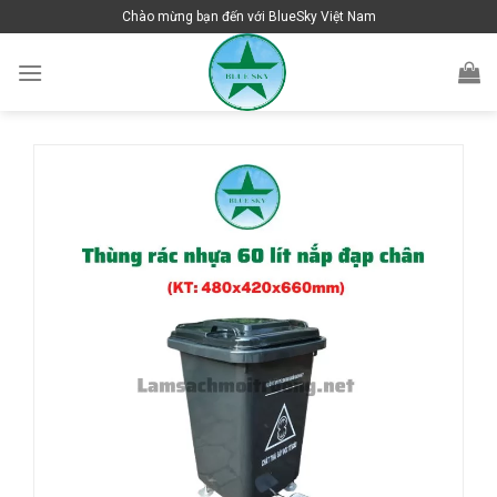
Skip
Chào mừng bạn đến với BlueSky Việt Nam
to
content